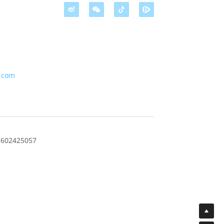
.com
02425057