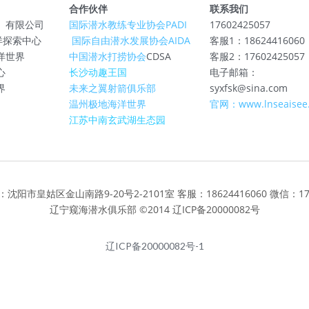
合作伙伴
联系我们
）有限公司
国际潜水教练专业协会PADI
17602425057
E海洋探索中心
 国际自由潜水发展协会AIDA
客服1：18624416060
洋世界
中国潜水打捞协会
CDSA
客服2：17602425057
心
长沙动趣王国
电子邮箱：
界
未来之翼射箭俱乐部
syxfsk@sina.com
温州极地海洋世界
官网：www.lnseaisee
江苏中南玄武湖生态园
阳市皇姑区金山南路9-20号2-2101室 客服：18624416060 微信：176
辽宁窥海潜水俱乐部 ©2014 辽ICP备20000082号
辽ICP备20000082号-1