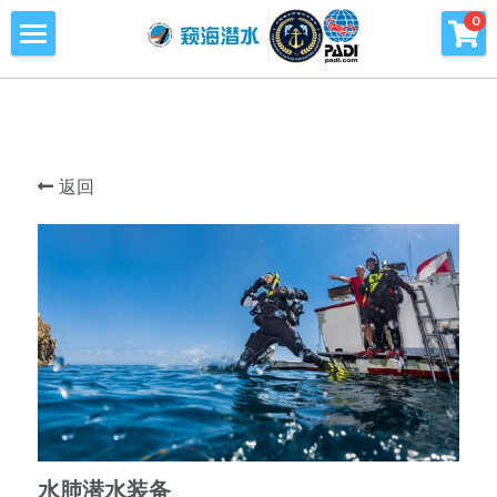
×
0
商品分类
首页
所有商品分类
潜水课程
潜水海洋公益环保
返回
青少年潜水训练营
旅行及潜水旅行
窥海潜水训练基地
潜水知识库
PADI周边产品
水肺潜水装备
会员专区