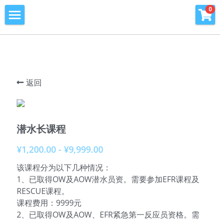
×
0
商品分类
首页
所有商品分类
潜水课程
潜水海洋公益环保
返回
青少年潜水训练营
旅行及潜水旅行
潜水长课程
窥海潜水训练基地
¥1,200.00 - ¥9,999.00
该课程分为以下几种情况：
潜水知识库
1、已取得OW及AOW潜水员资。需要参加EFR课程及
RESCUE课程。
PADI周边产品
课程费用：9999元
2、已取得OW及AOW、EFR紧急第一反应员资格。需
会员专区