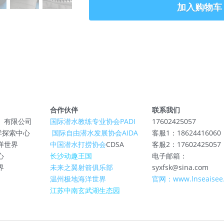
加入购物车
合作伙伴
联系我们
）有限公司
国际潜水教练专业协会PADI
17602425057
E海洋探索中心
 国际自由潜水发展协会AIDA
客服1：18624416060
洋世界
中国潜水打捞协会
CDSA
客服2：17602425057
心
长沙动趣王国
电子邮箱：
界
未来之翼射箭俱乐部
syxfsk@sina.com
温州极地海洋世界
官网：www.lnseaisee
江苏中南玄武湖生态园