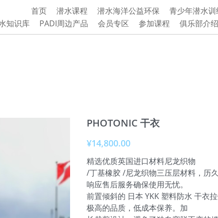
首页
潜水课程
潜水海洋公益环保
青少年潜水训
水知识库
PADI周边产品
会员专区
参加课程
俱乐部介
PHOTONIC 干衣
¥14,800.00
精选优质英国进口材料尼龙织物
/丁基橡胶 /尼龙织物三压层材料，历
响应售后服务确保使用无忧。
前置倾斜的 日本 YKK 塑料防水 干
极高的品质，低成本保养。加