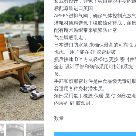
长裁剪设计，避免了独自穿脱不变的
标配原装进口英国
APEKS进排气阀，确保气体控制充放
潜靴材质精选氯丁橡胶硫化鞋底，耐磨
配有魔术贴绑带来锁紧防止空
气在脚底乱走 。
日本进口防水条 来确保最高的可靠性
忧虑。 用户能在 硅 胶密封破
损后快速 DIY 方式轻松地 更换 密封
全新 设计手部和颈部采用可拆卸系统
员。
手部和颈部密封件是由食品级无毒硅胶，
容适用各种身材潜水员。
颈部采用氯丁橡胶 保暖 层 使 颈部
内层的 硅 胶颈封 。
数量