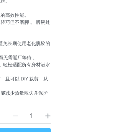
尴尬。
气的高效性能。
轻巧但不磨脚 。 脚腕处
 避免长期使用老化脱胶的
件而无需返厂等待 。
 ，轻松适配所有身材潜水
且可以 DIY 裁剪，从
立领能减少热量散失并保护