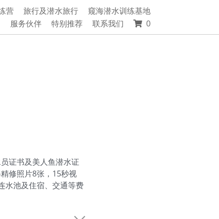
练营
旅行及潜水旅行
窥海潜水训练基地
绍
服务伙伴
特别推荐
联系我们
0
水员证书及美人鱼潜水证
精修照片8张，15秒视
连水池及住宿、交通等费