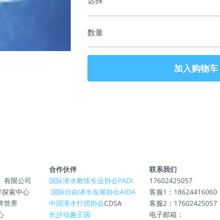
选择
数量
加入购物车
合作伙伴
联系我们
）有限公司
国际潜水教练专业协会PADI
17602425057
E海洋探索中心
 国际自由潜水发展协会AIDA
客服1：18624416060
洋世界
中国潜水打捞协会
CDSA
客服2：17602425057
心
长沙动趣王国
电子邮箱：