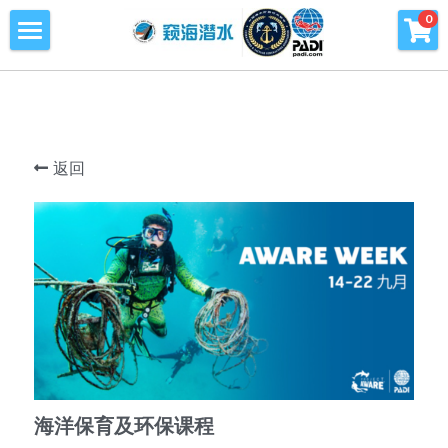
×
0
商品分类
首页
所有商品分类
潜水课程
潜水海洋公益环保
返回
青少年潜水训练营
旅行及潜水旅行
窥海潜水训练基地
潜水知识库
PADI周边产品
海洋保育及环保课程
会员专区