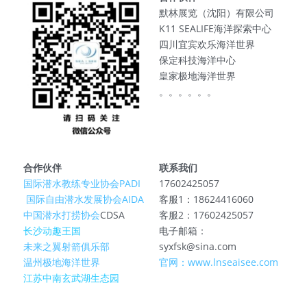
默林展览（沈阳）有限公司
K11 SEALIFE海洋探索中心
四川宜宾欢乐海洋世界
保定科技海洋中心
皇家极地海洋世界
。。。。。。
合作伙伴
联系我们
国际潜水教练专业协会PADI
17602425057
 国际自由潜水发展协会AIDA
客服1：18624416060
中国潜水打捞协会
CDSA
客服2：17602425057
长沙动趣王国
电子邮箱：
未来之翼射箭俱乐部
syxfsk@sina.com
温州极地海洋世界
官网：www.lnseaisee.com
江苏中南玄武湖生态园