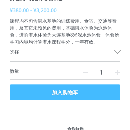
¥380.00 - ¥3,200.00
参加课程
课程均不包含潜水基地的训练费用、食宿、交通等费
俱乐部介绍
用，及其它未预见的费用，基础潜水体验为泳池体
验，进阶潜水体验为大连基地8米深水池体验，体验所
服务伙伴
学习内容均计算潜水课程学分，一年有效。
选择
特别推荐
联系我们
数量
加入购物车
合作伙伴