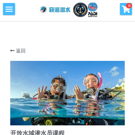
×
0
商品分类
首页
所有商品分类
潜水课程
潜水海洋公益环保
返回
青少年潜水训练营
旅行及潜水旅行
窥海潜水训练基地
潜水知识库
PADI周边产品
开放水域潜水员课程
会员专区